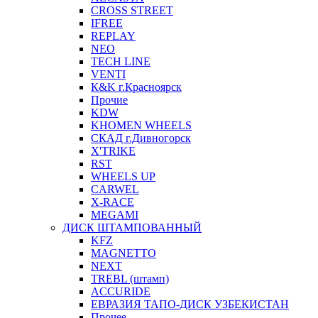
CROSS STREET
IFREE
REPLAY
NEO
TECH LINE
VENTI
К&K г.Красноярск
Прочие
KDW
KHOMEN WHEELS
СКАД г.Дивногорск
X'TRIKE
RST
WHEELS UP
CARWEL
X-RACE
MEGAMI
ДИСК ШТАМПОВАННЫЙ
KFZ
MAGNETTO
NEXT
TREBL (штамп)
ACCURIDE
ЕВРАЗИЯ ТАПО-ДИСК УЗБЕКИСТАН
Прочее