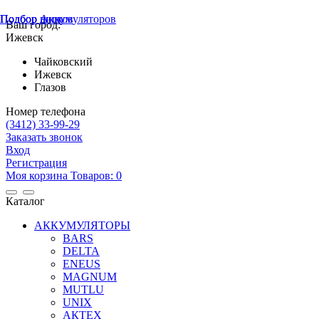
Подбор шин
Подбор дисков
Подбор Аккумуляторов
Ваш город:
Ижевск
Чайковский
Ижевск
Глазов
Номер телефона
(3412)
33-99-29
Заказать звонок
Вход
Регистрация
Mоя корзина
Товаров:
0
Каталог
АККУМУЛЯТОРЫ
BARS
DELTA
ENEUS
MAGNUM
MUTLU
UNIX
АКТЕХ