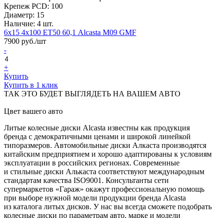
Крепеж PCD:
100
Диаметр:
15
Наличие:
4 шт.
6х15 4х100 ЕТ50 60,1 Alcasta M09 GMF
7900
руб./шт
-
+
Купить
Купить в 1 клик
ТАК ЭТО БУДЕТ ВЫГЛЯДЕТЬ НА ВАШЕМ АВТО
Цвет вашего авто
Литые колесные диски
A
lcasta известны как продукция
бренда с демократичными ценами и широкой линейкой
типоразмеров. Автомобильные диски Алкаста производятся
китайским предприятием и хорошо
адаптированы к условиям
эксплуатации в российских регионах. Современные
и стильные диски Алькаста соответствуют международным
стандартам качества
ISO9001
. Консультанты сети
супермаркетов «Гараж» окажут профессиональную помощь
при выборе нужной модели продукции бренда
A
lcasta
из каталога литых дисков. У нас вы всегда сможете подобрать
колесные диски по параметрам авто, марке и модели