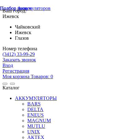
Подбор шин
Подбор дисков
Подбор Аккумуляторов
Ваш город:
Ижевск
Чайковский
Ижевск
Глазов
Номер телефона
(3412)
33-99-29
Заказать звонок
Вход
Регистрация
Mоя корзина
Товаров:
0
Каталог
АККУМУЛЯТОРЫ
BARS
DELTA
ENEUS
MAGNUM
MUTLU
UNIX
АКТЕХ