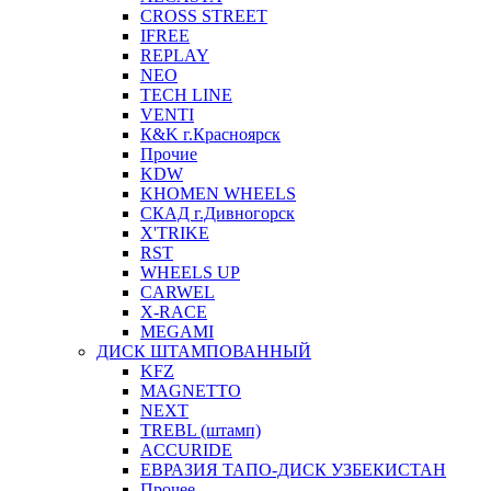
CROSS STREET
IFREE
REPLAY
NEO
TECH LINE
VENTI
К&K г.Красноярск
Прочие
KDW
KHOMEN WHEELS
СКАД г.Дивногорск
X'TRIKE
RST
WHEELS UP
CARWEL
X-RACE
MEGAMI
ДИСК ШТАМПОВАННЫЙ
KFZ
MAGNETTO
NEXT
TREBL (штамп)
ACCURIDE
ЕВРАЗИЯ ТАПО-ДИСК УЗБЕКИСТАН
Прочее