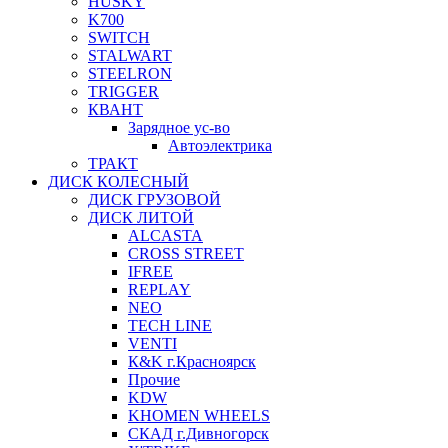
HUSKY
K700
SWITCH
STALWART
STEELRON
TRIGGER
КВАНТ
Зарядное ус-во
Автоэлектрика
ТРАКТ
ДИСК КОЛЕСНЫЙ
ДИСК ГРУЗОВОЙ
ДИСК ЛИТОЙ
ALCASTA
CROSS STREET
IFREE
REPLAY
NEO
TECH LINE
VENTI
К&K г.Красноярск
Прочие
KDW
KHOMEN WHEELS
СКАД г.Дивногорск