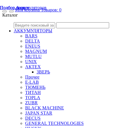
Подбор шин
Подбор дисков
Подбор Аккумуляторов
Mоя корзина
Товаров:
0
Каталог
АККУМУЛЯТОРЫ
BARS
DELTA
ENEUS
MAGNUM
MUTLU
UNIX
АКТЕХ
ЗВЕРЬ
Прочее
E-LAB
ТЮМЕНЬ
ТИТАН
TOPLA
ZUBR
BLACK MACHINE
JAPAN STAR
DECUS
GENERAL TECHNOLOGIES