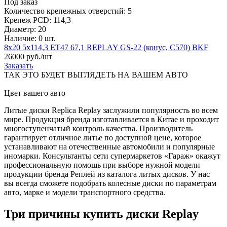
Под заказ
Количество крепежных отверстий:
5
Крепеж PCD:
114,3
Диаметр:
20
Наличие:
0 шт.
8х20 5х114,3 ЕТ47 67,1 REPLAY GS-22 (конус, С570) BKF
26000
руб./шт
Заказать
ТАК ЭТО БУДЕТ ВЫГЛЯДЕТЬ НА ВАШЕМ АВТО
Цвет вашего авто
Литые диски Replica Replay заслужили популярность во всем
мире. Продукция бренда изготавливается в Китае и проходит
многоступенчатый контроль качества. Производитель
гарантирует отличное литье по доступной цене, которое
устанавливают на отечественные автомобили и популярные
иномарки. Консультанты сети супермаркетов «Гараж» окажут
профессиональную помощь при выборе нужной модели
продукции бренда Реплей из каталога литых дисков. У нас
вы всегда сможете подобрать колесные диски по параметрам
авто, марке и модели транспортного средства.
Три причины купить диски Replay