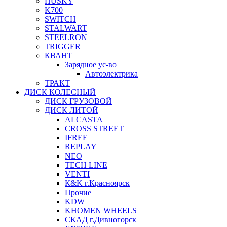
HUSKY
K700
SWITCH
STALWART
STEELRON
TRIGGER
КВАНТ
Зарядное ус-во
Автоэлектрика
ТРАКТ
ДИСК КОЛЕСНЫЙ
ДИСК ГРУЗОВОЙ
ДИСК ЛИТОЙ
ALCASTA
CROSS STREET
IFREE
REPLAY
NEO
TECH LINE
VENTI
К&K г.Красноярск
Прочие
KDW
KHOMEN WHEELS
СКАД г.Дивногорск