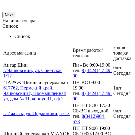
Next
Наличие товара
Список
Список
кол-во
Время работы/
Адрес магазина
товара/
телефон
доставка
Ангар Шин
Пн - Вс 9:00-19:00
0шт
г. Чайковский, ул. Советская
тел.
8 (34241) 7-49-
Сегодня
1/12
90
"ГАРАЖ Шинный супермаркет"
ПН-ВС 09:00-
617762, Пермский край,
19:00
1шт
Чайковский г, Промышленная
тел.
8 (34241) 7-49-
Сегодня
ул, дом № 11, корпус 11, оф.1
90
ПН-ПТ 8:30-17:30
СБ-ВС выходной
0шт
г. Ижевск, ул. Орджоникидзе 13
тел.
8(3412)904-
Сегодня
573
ПН-ПТ 9:00-19:00
Шинный супермаркет VIANOR
СБ 10:00-17:00 ВС