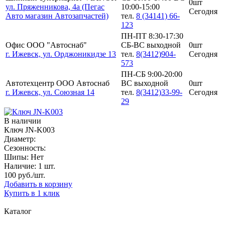
0шт
ул. Пряженникова, 4а (Пегас
10:00-15:00
Сегодня
Авто магазин Автозапчастей)
тел.
8 (34141) 66-
123
ПН-ПТ 8:30-17:30
Офис ООО "Автоснаб"
СБ-ВС выходной
0шт
г. Ижевск, ул. Орджоникидзе 13
тел.
8(3412)904-
Сегодня
573
ПН-СБ 9:00-20:00
Автотехцентр ООО Автоснаб
ВС выходной
0шт
г. Ижевск, ул. Союзная 14
тел.
8(3412)33-99-
Сегодня
29
В наличии
Ключ JN-K003
Диаметр:
Сезонность:
Шипы:
Нет
Наличие:
1 шт.
100
руб./шт.
Добавить в корзину
Купить в 1 клик
Каталог