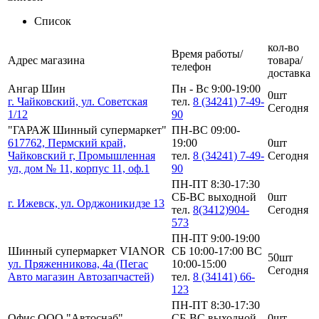
Список
кол-во
Время работы/
Адрес магазина
товара/
телефон
доставка
Ангар Шин
Пн - Вс 9:00-19:00
0шт
г. Чайковский, ул. Советская
тел.
8 (34241) 7-49-
Сегодня
1/12
90
"ГАРАЖ Шинный супермаркет"
ПН-ВС 09:00-
617762, Пермский край,
19:00
0шт
Чайковский г, Промышленная
тел.
8 (34241) 7-49-
Сегодня
ул, дом № 11, корпус 11, оф.1
90
ПН-ПТ 8:30-17:30
СБ-ВС выходной
0шт
г. Ижевск, ул. Орджоникидзе 13
тел.
8(3412)904-
Сегодня
573
ПН-ПТ 9:00-19:00
Шинный супермаркет VIANOR
СБ 10:00-17:00 ВС
50шт
ул. Пряженникова, 4а (Пегас
10:00-15:00
Сегодня
Авто магазин Автозапчастей)
тел.
8 (34141) 66-
123
ПН-ПТ 8:30-17:30
Офис ООО "Автоснаб"
СБ-ВС выходной
0шт