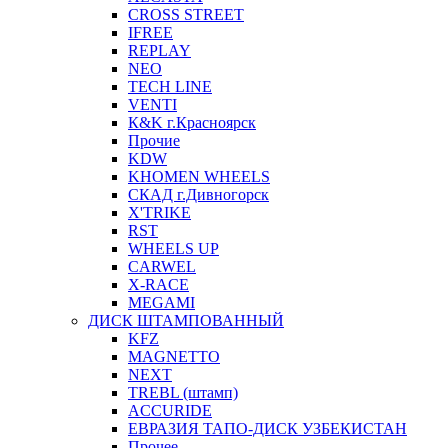
CROSS STREET
IFREE
REPLAY
NEO
TECH LINE
VENTI
К&K г.Красноярск
Прочие
KDW
KHOMEN WHEELS
СКАД г.Дивногорск
X'TRIKE
RST
WHEELS UP
CARWEL
X-RACE
MEGAMI
ДИСК ШТАМПОВАННЫЙ
KFZ
MAGNETTO
NEXT
TREBL (штамп)
ACCURIDE
ЕВРАЗИЯ ТАПО-ДИСК УЗБЕКИСТАН
Прочее