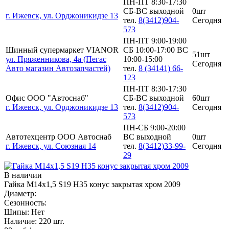
ПН-ПТ 8:30-17:30
СБ-ВС выходной
0шт
г. Ижевск, ул. Орджоникидзе 13
тел.
8(3412)904-
Сегодня
573
ПН-ПТ 9:00-19:00
Шинный супермаркет VIANOR
СБ 10:00-17:00 ВС
51шт
ул. Пряженникова, 4а (Пегас
10:00-15:00
Сегодня
Авто магазин Автозапчастей)
тел.
8 (34141) 66-
123
ПН-ПТ 8:30-17:30
Офис ООО "Автоснаб"
СБ-ВС выходной
60шт
г. Ижевск, ул. Орджоникидзе 13
тел.
8(3412)904-
Сегодня
573
ПН-СБ 9:00-20:00
Автотехцентр ООО Автоснаб
ВС выходной
0шт
г. Ижевск, ул. Союзная 14
тел.
8(3412)33-99-
Сегодня
29
В наличии
Гайка M14х1,5 S19 H35 конус закрытая хром 2009
Диаметр:
Сезонность:
Шипы:
Нет
Наличие:
220 шт.