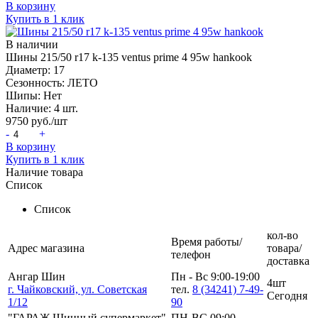
В корзину
Купить в 1 клик
В наличии
Шины 215/50 r17 k-135 ventus prime 4 95w hankook
Диаметр:
17
Сезонность:
ЛЕТО
Шипы:
Нет
Наличие:
4 шт.
9750
руб./шт
-
+
В корзину
Купить в 1 клик
Наличие товара
Список
Список
кол-во
Время работы/
Адрес магазина
товара/
телефон
доставка
Ангар Шин
Пн - Вс 9:00-19:00
4шт
г. Чайковский, ул. Советская
тел.
8 (34241) 7-49-
Сегодня
1/12
90
"ГАРАЖ Шинный супермаркет"
ПН-ВС 09:00-