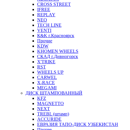
CROSS STREET
IFREE
REPLAY
NEO
TECH LINE
VENTI
К&K г.Красноярск
Прочие
KDW
KHOMEN WHEELS
СКАД г.Дивногорск
X'TRIKE
RST
WHEELS UP
CARWEL
X-RACE
MEGAMI
ДИСК ШТАМПОВАННЫЙ
KFZ
MAGNETTO
NEXT
TREBL (штамп)
ACCURIDE
ЕВРАЗИЯ ТАПО-ДИСК УЗБЕКИСТАН
Прочее