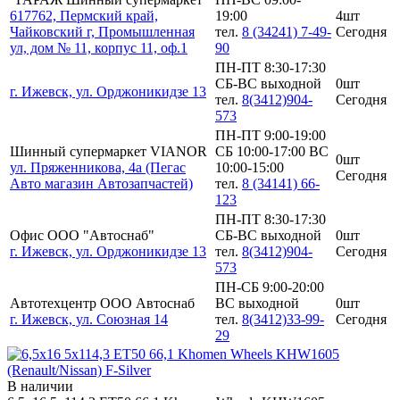
617762, Пермский край,
19:00
4шт
Чайковский г, Промышленная
тел.
8 (34241) 7-49-
Сегодня
ул, дом № 11, корпус 11, оф.1
90
ПН-ПТ 8:30-17:30
СБ-ВС выходной
0шт
г. Ижевск, ул. Орджоникидзе 13
тел.
8(3412)904-
Сегодня
573
ПН-ПТ 9:00-19:00
Шинный супермаркет VIANOR
СБ 10:00-17:00 ВС
0шт
ул. Пряженникова, 4а (Пегас
10:00-15:00
Сегодня
Авто магазин Автозапчастей)
тел.
8 (34141) 66-
123
ПН-ПТ 8:30-17:30
Офис ООО "Автоснаб"
СБ-ВС выходной
0шт
г. Ижевск, ул. Орджоникидзе 13
тел.
8(3412)904-
Сегодня
573
ПН-СБ 9:00-20:00
Автотехцентр ООО Автоснаб
ВС выходной
0шт
г. Ижевск, ул. Союзная 14
тел.
8(3412)33-99-
Сегодня
29
В наличии