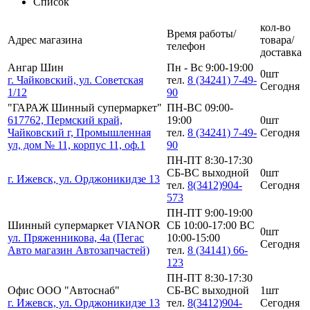
Список
кол-во
Время работы/
Адрес магазина
товара/
телефон
доставка
Ангар Шин
Пн - Вс 9:00-19:00
0шт
г. Чайковский, ул. Советская
тел.
8 (34241) 7-49-
Сегодня
1/12
90
"ГАРАЖ Шинный супермаркет"
ПН-ВС 09:00-
617762, Пермский край,
19:00
0шт
Чайковский г, Промышленная
тел.
8 (34241) 7-49-
Сегодня
ул, дом № 11, корпус 11, оф.1
90
ПН-ПТ 8:30-17:30
СБ-ВС выходной
0шт
г. Ижевск, ул. Орджоникидзе 13
тел.
8(3412)904-
Сегодня
573
ПН-ПТ 9:00-19:00
Шинный супермаркет VIANOR
СБ 10:00-17:00 ВС
0шт
ул. Пряженникова, 4а (Пегас
10:00-15:00
Сегодня
Авто магазин Автозапчастей)
тел.
8 (34141) 66-
123
ПН-ПТ 8:30-17:30
Офис ООО "Автоснаб"
СБ-ВС выходной
1шт
г. Ижевск, ул. Орджоникидзе 13
тел.
8(3412)904-
Сегодня