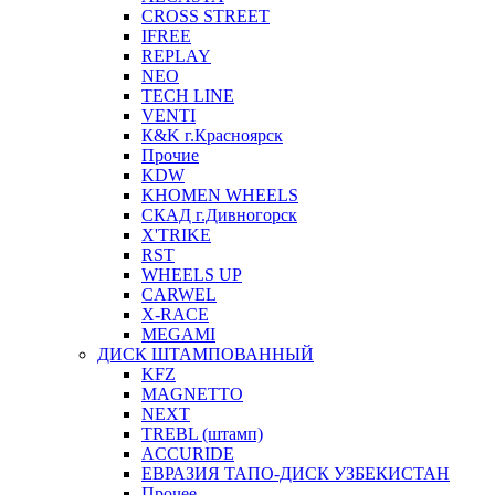
CROSS STREET
IFREE
REPLAY
NEO
TECH LINE
VENTI
К&K г.Красноярск
Прочие
KDW
KHOMEN WHEELS
СКАД г.Дивногорск
X'TRIKE
RST
WHEELS UP
CARWEL
X-RACE
MEGAMI
ДИСК ШТАМПОВАННЫЙ
KFZ
MAGNETTO
NEXT
TREBL (штамп)
ACCURIDE
ЕВРАЗИЯ ТАПО-ДИСК УЗБЕКИСТАН
Прочее